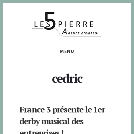
Skip
Skip
to
to
content
footer
MENU
cedric
France 3 présente le 1er
derby musical des
entreprises !