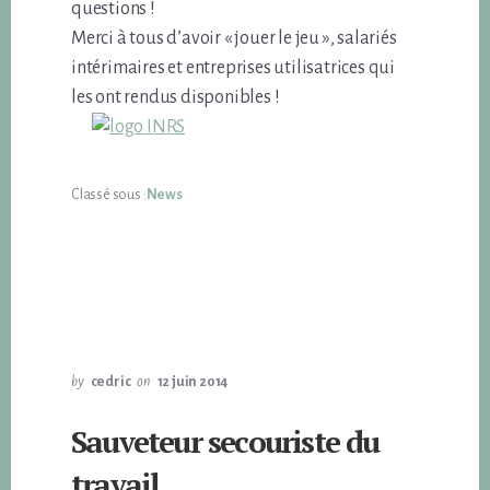
questions !
Merci à tous d’avoir « jouer le jeu », salariés
intérimaires et entreprises utilisatrices qui
les ont rendus disponibles !
Classé sous :
News
by
cedric
on
12 juin 2014
Sauveteur secouriste du
travail