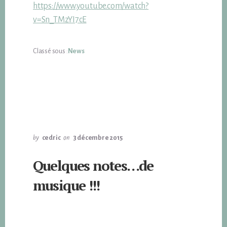
https://www.youtube.com/watch?
v=Sn_TMzYI7cE
Classé sous :
News
by
cedric
on
3 décembre 2015
Quelques notes…de
musique !!!