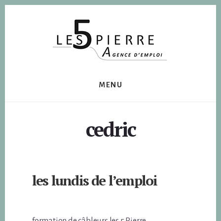
Skip
Skip
to
to
content
footer
MENU
cedric
les lundis de l’emploi