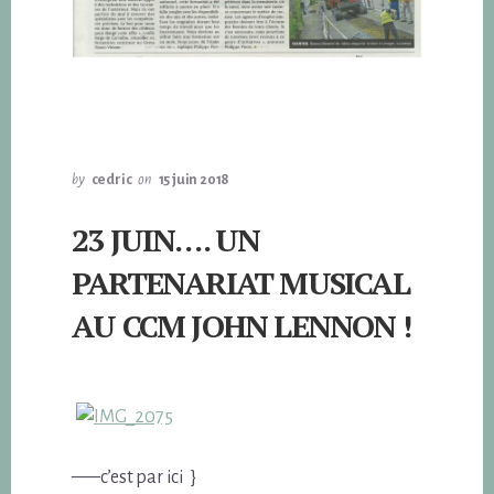
by
cedric
on
15 juin 2018
23 JUIN…. UN
PARTENARIAT MUSICAL
AU CCM JOHN LENNON !
—–c’est par ici }