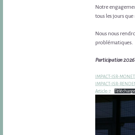
Notre engagement 
tous les jours que
Nous nous rendro
problématiques.
Participation 2026
IMPACT-ISR-MONET
IMPACT-ISR-RENDE
Article-7
Télécharge