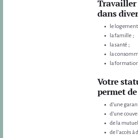
Travailler 
dans dive
le logement 
la famille ;
la santé ;
la consomm
la formatio
Votre stat
permet de 
d’une garant
d’une couver
de la mutuel
de l’accès à