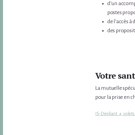
d’un accomp
postes propo
de l’accès à
des propositi
Votre sant
La mutuelle spéci
pour la prise en c
IS-Depliant_4_volet