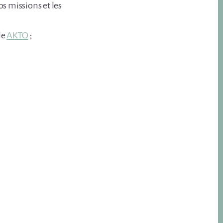
 missions et les
le
AKTO
;