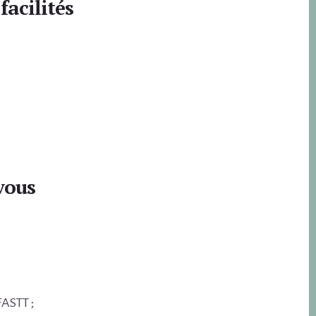
facilités
vous
FASTT ;