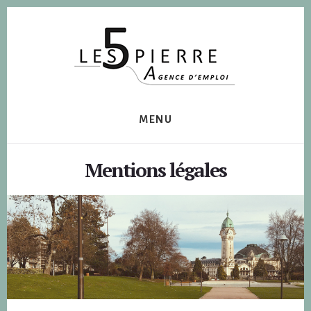
Skip
Skip
to
to
content
footer
MENU
Mentions légales