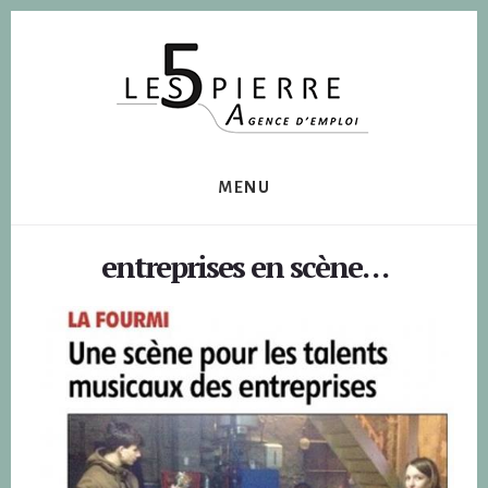
Skip
Skip
to
to
content
footer
MENU
entreprises en scène…