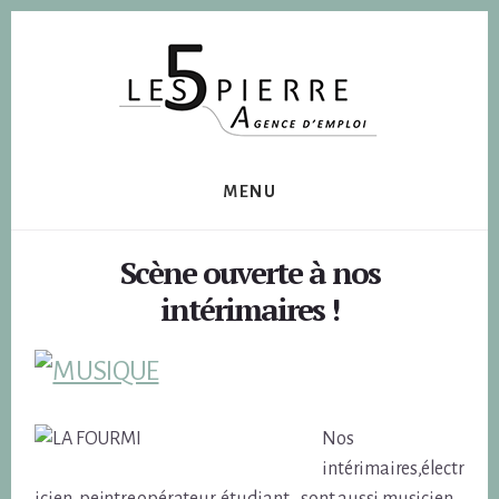
Skip
Skip
to
to
content
footer
MENU
Scène ouverte à nos
intérimaires !
Nos
intérimaires,électr